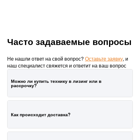
Часто задаваемые вопросы
Не нашли ответ на свой вопрос?
Оставьте заявку
, и
наш специалист свяжется и ответит на ваш вопрос
Можно ли купить технику в лизинг или в
рассрочку?
Да, мы работаем с лизинговыми компаниями.
Выбор лизинговой компании отстается за
Как происходит доставка?
покупателем.
Выберите товар, свяжитесь с нами, скажите, что